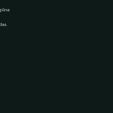
plina
das.